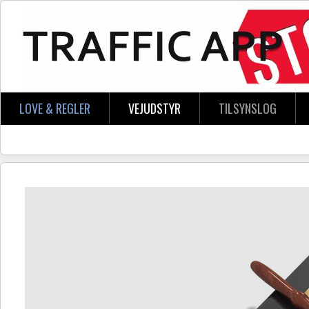
Skip to main content
LOVE & REGLER
VEJUDSTYR
TILSYNSLOG